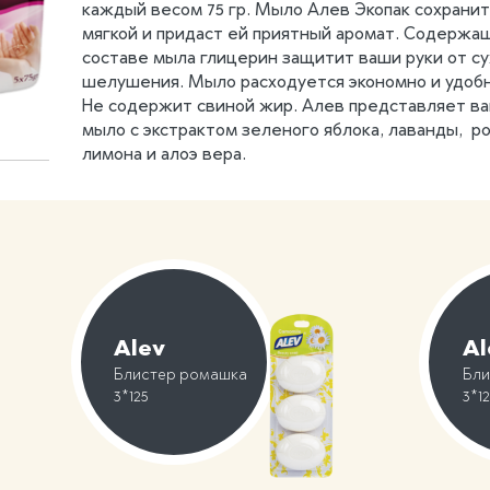
каждый весом 75 гр. Мыло Алев Экопак соxранит
Eco pack
мягкой и придаст ей приятный аромат. Содержа
составе мыла глицерин защитит ваши руки от су
шелушения. Мыло расxодуется экономно и удобн
Не содержит свиной жир. Алев представляет 
мыло с экстрактом зеленого яблока, лаванды, ро
лимона и алоэ вера.
Alev
Al
Блистер ромашка
Бли
3*125
3*1