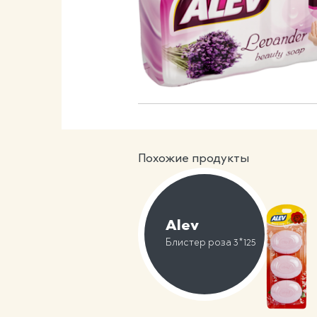
Твердые мыли 
Похожие продукты
Alev
Блистер роза 3*125