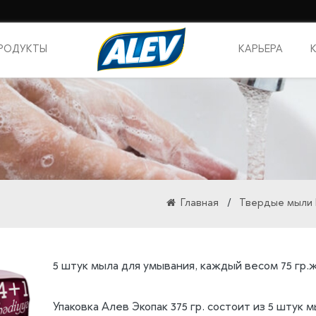
РОДУКТЫ
КАРЬЕРА
о мыла
тяшие
Главная
/
Твердые мыли 
 мытья
5 штук мыла для умывания, каждый весом 75 гр.
-
Упаковка Алев Экопак 375 гр. состоит из 5 штук 