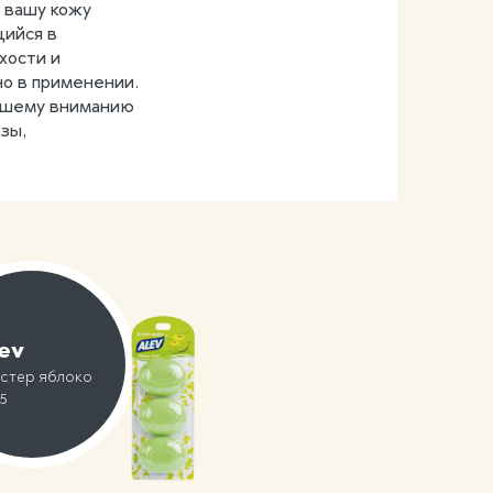
 вашу кожу
щийся в
xости и
о в применении.
вашему вниманию
зы,
ev
стер яблоко
25